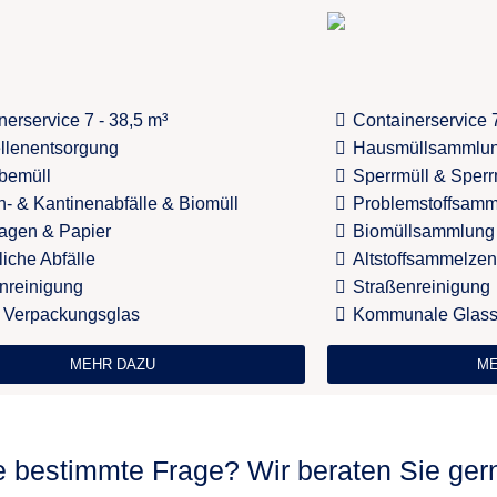
nerservice 7 - 38,5 m³
Containerservice 7
llenentsorgung
Hausmüllsammlu
bemüll
Sperrmüll & Sper
- & Kantinenabfälle & Biomüll
Problemstoffsam
agen & Papier
Biomüllsammlung
liche Abfälle
Altstoffsammelze
nreinigung
Straßenreinigung
 Verpackungsglas
Kommunale Glas
MEHR DAZU
ME
e bestimmte Frage? Wir beraten Sie ger