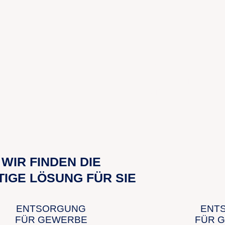
4,8
35
bei bei 21
Mitarbeiter, die Teil
Rezensionen
unseres Teams sind
WIR FINDEN DIE
TIGE LÖSUNG FÜR SIE
ENTSORGUNG
ENT
FÜR GEWERBE
FÜR 