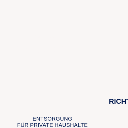
> 61.000
ausgelieferte Container
Sterne 
in Österreich
Google-
RICH
ENTSORGUNG
FÜR PRIVATE HAUSHALTE