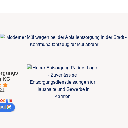
orgungs
g KG
 21
o
o
g
l
e
auf