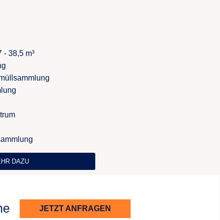
 - 38,5 m³
ng
rmüllsammlung
mlung
ntrum
sammlung
HR DAZU
ne
JETZT ANFRAGEN